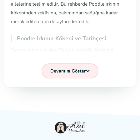
ailelerine teslim edilir. Bu rehberde Poodle ırkının
kökeninden zekâsına, bakımından sağlığına kadar
merak edilen tüm detayları derledik.
Poodle Irkının Kökeni ve Tarihçesi
Yaygın kanının aksine Poodle, aslında Almanya
kökenli bir su köpeğidir; adı da Almanca "su
birikintisinde şapırdamak" anlamına gelen "pudel"
Devamını Göster
kelimesinden gelir. Başlangıçta sularda avlanan
kuşları geri getiren (aport) bir av köpeği olarak
kullanılmıştır. Poodle'ın karakteristik tıraş stilleri bile
bu işlevsel geçmişten doğmuştur: eklemleri ve hayati
organları soğuk sudan korumak için gövdenin belirli
bölgelerinde tüy bırakılmıştır.
Zamanla Fransa'da büyük popülerlik kazanan ırk,