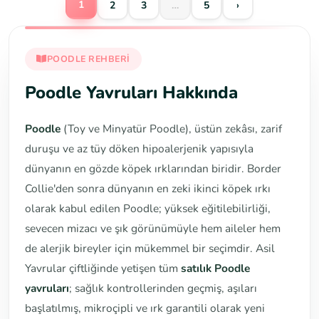
1
2
3
…
5
›
POODLE REHBERI
Poodle Yavruları Hakkında
Poodle
(Toy ve Minyatür Poodle), üstün zekâsı, zarif
duruşu ve az tüy döken hipoalerjenik yapısıyla
dünyanın en gözde köpek ırklarından biridir. Border
Collie'den sonra dünyanın en zeki ikinci köpek ırkı
olarak kabul edilen Poodle; yüksek eğitilebilirliği,
sevecen mizacı ve şık görünümüyle hem aileler hem
de alerjik bireyler için mükemmel bir seçimdir. Asil
Yavrular çiftliğinde yetişen tüm
satılık Poodle
yavruları
; sağlık kontrollerinden geçmiş, aşıları
başlatılmış, mikroçipli ve ırk garantili olarak yeni