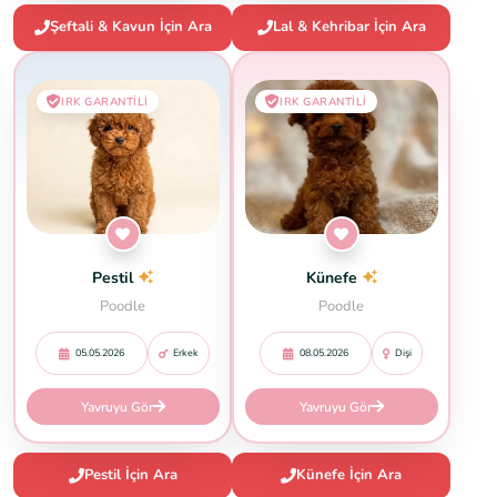
Şeftali & Kavun İçin Ara
Lal & Kehribar İçin Ara
IRK GARANTILI
IRK GARANTILI
Pestil
Künefe
Poodle
Poodle
05.05.2026
Erkek
08.05.2026
Dişi
Yavruyu Gör
Yavruyu Gör
Pestil İçin Ara
Künefe İçin Ara