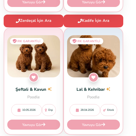
Yavruyu Gör
Yavruyu Gör
Zerdeçal İçin Ara
Kadife İçin Ara
IRK GARANTILI
IRK GARANTILI
Şeftali & Kavun
Lal & Kehribar
Poodle
Poodle
10.05.2026
Dişi
28.04.2026
Erkek
Yavruyu Gör
Yavruyu Gör