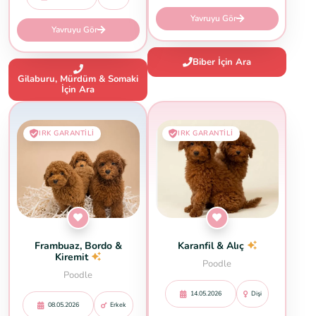
Yavruyu Gör
Yavruyu Gör
Biber İçin Ara
Gilaburu, Mürdüm & Somaki
İçin Ara
IRK GARANTILI
IRK GARANTILI
Frambuaz, Bordo &
Karanfil & Alıç
Kiremit
Poodle
Poodle
14.05.2026
Dişi
08.05.2026
Erkek