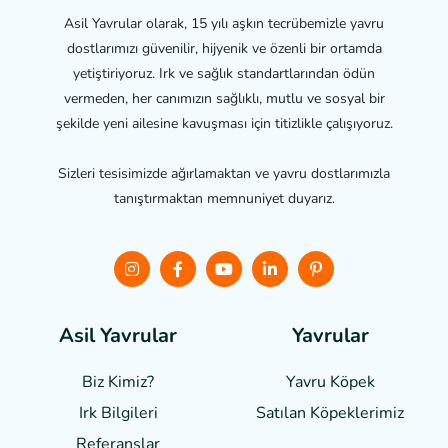
orada ulusal köpek hâline gelmiş ve zarafetiyle
Asil Yavrular olarak, 15 yılı aşkın tecrübemizle yavru
aristokrasinin gözdesi olmuştur. Standart, Minyatür ve
dostlarımızı güvenilir, hijyenik ve özenli bir ortamda
Toy olmak üzere üç boyutta gelişen Poodle, bugün
yetiştiriyoruz. Irk ve sağlık standartlarından ödün
hem gösteri ringlerinin hem de ailelerin en çok tercih
vermeden, her canımızın sağlıklı, mutlu ve sosyal bir
ettiği ırklardan biridir.
şekilde yeni ailesine kavuşması için titizlikle çalışıyoruz.
Poodle Karakteri ve Üstün Zekâsı
Sizleri tesisimizde ağırlamaktan ve yavru dostlarımızla
tanıştırmaktan memnuniyet duyarız.
Poodle, itaat ve çalışma zekâsı testlerinde dünyada en
üst sıralarda yer alan bir ırktır. Yeni komutları çoğu
zaman birkaç tekrarda öğrenir ve öğrendiklerini uzun
süre hatırlar. Bu olağanüstü zekâ, onu eğitmesi son
derece keyifli bir dost yaparken, aynı zamanda zihinsel
Asil Yavrular
Yavrular
olarak meşgul edilmesini de zorunlu kılar; sıkılan bir
Poodle, enerjisini istenmeyen davranışlara
Biz Kimiz?
Yavru Köpek
yöneltebilir.
Irk Bilgileri
Satılan Köpeklerimiz
Referanslar