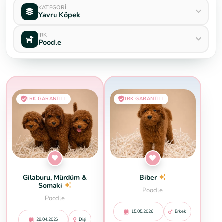
KATEGORI
Yavru Köpek
IRK
Poodle
IRK GARANTILI
IRK GARANTILI
Gilaburu, Mürdüm &
Biber
Somaki
Poodle
Poodle
15.05.2026
Erkek
29.04.2026
Dişi