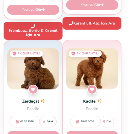
Yavruyu Gör
Yavruyu Gör
Karanfil & Alıç İçin Ara
Frambuaz, Bordo & Kiremit
İçin Ara
IRK GARANTILI
IRK GARANTILI
Zerdeçal
Kadife
Poodle
Poodle
02.05.2026
Erkek
18.05.2026
Dişi