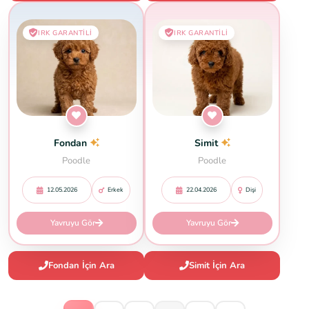
IRK GARANTILI
IRK GARANTILI
Fondan
Simit
Poodle
Poodle
12.05.2026
Erkek
22.04.2026
Dişi
Yavruyu Gör
Yavruyu Gör
Fondan İçin Ara
Simit İçin Ara